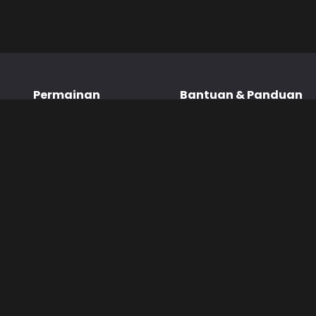
Permainan
Bantuan & Panduan
Togel
Tentang Kami
Slot
Syarat dan Ketentuan
Casino
Kebijakan Privasi
Games
Pusat Bantuan
Sports
Hubungi Kami
Promo
F.A.Q
Referral
Blog