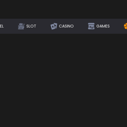
EL
SLOT
CASINO
GAMES